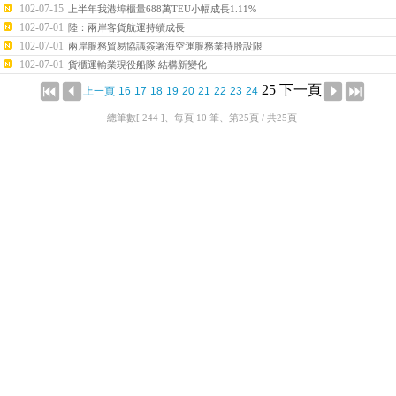
102-07-15
上半年我港埠櫃量688萬TEU小幅成長1.11%
102-07-01
陸：兩岸客貨航運持續成長
102-07-01
兩岸服務貿易協議簽署海空運服務業持股設限
102-07-01
貨櫃運輸業現役船隊 結構新變化
25
下一頁
上一頁
16
17
18
19
20
21
22
23
24
總筆數[ 244 ]、每頁 10 筆、第25頁 / 共25頁