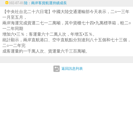
102-07-01
陸：兩岸客貨航運持續成長
【中央社台北二十六日電】中國大陸交通運輸部今天表示，二○一三年
一月至五月，
兩岸海運完成貨運二七一二萬噸，其中貨櫃七十四•九萬標準箱，較二○
一二年同期
增加六•三％；客運量六十二萬人次，年增五•五％。
統計顯示，兩岸直航港口、空中直航點分別達到八十五個和七十三個，
二○一二年完
成客運量約一千萬人次、貨運量六千三百萬噸。
返回訊息列表