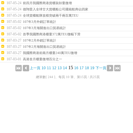
107-05-24
前四月我國際商港貨櫃裝卸量微增
107-05-24
德翔晉入全球廿大貨櫃船公司國籍航商佔四家
107-05-24
全球貨櫃船隊規模突破兩千兩百萬TEU
107-05-02
107年3月外銷訂單統計
107-05-02
107年3月海關進出口貿易統計
107-05-02
首季我國際商港櫃量372萬TEU微幅下滑
107-03-27
107年2月外銷訂單統計
107-03-27
107年2月海關進出口貿易統計
107-03-27
我國際商港前兩月櫃量240萬TEU微增
107-03-01
高港首月櫃量微增百分之一
15
上一頁
10
11
12
13
14
16
17
18
19
下一頁
總筆數[ 244 ]、每頁 10 筆、第15頁 / 共25頁