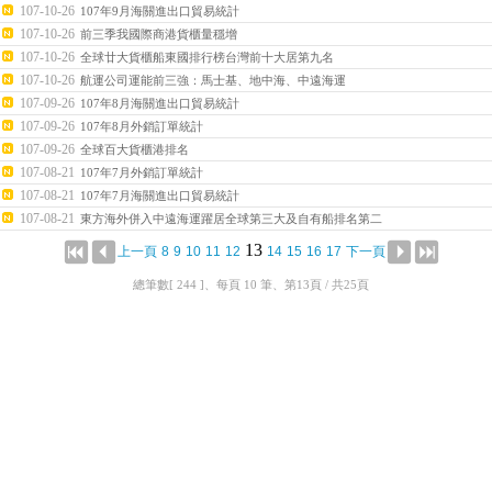
107-10-26
107年9月海關進出口貿易統計
107-10-26
前三季我國際商港貨櫃量穩增
107-10-26
全球廿大貨櫃船東國排行榜台灣前十大居第九名
107-10-26
航運公司運能前三強：馬士基、地中海、中遠海運
107-09-26
107年8月海關進出口貿易統計
107-09-26
107年8月外銷訂單統計
107-09-26
全球百大貨櫃港排名
107-08-21
107年7月外銷訂單統計
107-08-21
107年7月海關進出口貿易統計
107-08-21
東方海外併入中遠海運躍居全球第三大及自有船排名第二
13
上一頁
8
9
10
11
12
14
15
16
17
下一頁
總筆數[ 244 ]、每頁 10 筆、第13頁 / 共25頁