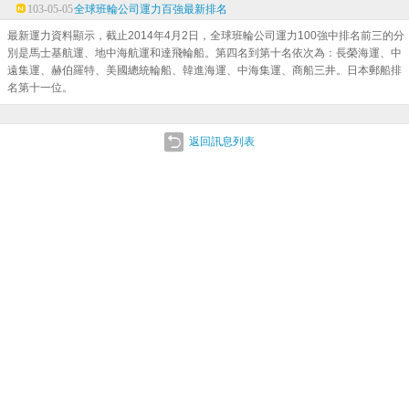
103-05-05
全球班輪公司運力百強最新排名
最新運力資料顯示，截止2014年4月2日，全球班輪公司運力100強中排名前三的分
別是馬士基航運、地中海航運和達飛輪船。第四名到第十名依次為：長榮海運、中
遠集運、赫伯羅特、美國總統輪船、韓進海運、中海集運、商船三井。日本郵船排
名第十一位。
返回訊息列表