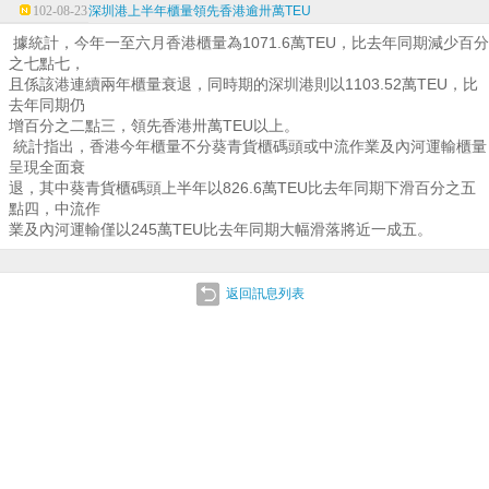
102-08-23
深圳港上半年櫃量領先香港逾卅萬TEU
據統計，今年一至六月香港櫃量為1071.6萬TEU，比去年同期減少百分
之七點七，
且係該港連續兩年櫃量衰退，同時期的深圳港則以1103.52萬TEU，比
去年同期仍
增百分之二點三，領先香港卅萬TEU以上。
統計指出，香港今年櫃量不分葵青貨櫃碼頭或中流作業及內河運輸櫃量
呈現全面衰
退，其中葵青貨櫃碼頭上半年以826.6萬TEU比去年同期下滑百分之五
點四，中流作
業及內河運輸僅以245萬TEU比去年同期大幅滑落將近一成五。
返回訊息列表