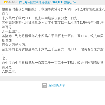
107-08-21
前七月我國際商港貨櫃量888萬TEU增幅近3%
根據台灣港務公司的統計，我國際商港今(107)年一到七月貨櫃總量達八
百八
十八萬六千零六TEU，較去年同期成長百分之二點九。
其中高雄港前七月貨櫃量為六百零七萬零四十點七五TEU較去年同期增
加百分
之一點四九。
基隆港一到七月櫃量為八十四萬八千四百七十五點二五TEU，較去年同
期增加
百分之四點八四。
台北港前七月貨櫃量為九十六萬五千三百六十九TEU，增長百分之六點
九
七 。
台中港前七月貨櫃量為一百萬二千一百二十一TEU，較去年同期增幅達
百分之
六點二五。
返回訊息列表